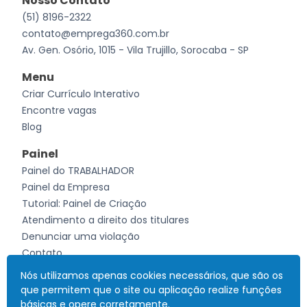
Nosso Contato
(51) 8196-2322
contato@emprega360.com.br
Av. Gen. Osório, 1015 - Vila Trujillo, Sorocaba - SP
Menu
Criar Currículo Interativo
Encontre vagas
Blog
Painel
Painel do TRABALHADOR
Painel da Empresa
Tutorial: Painel de Criação
Atendimento a direito dos titulares
Denunciar uma violação
Contato
Nós utilizamos apenas cookies necessários, que são os
que permitem que o site ou aplicação realize funções
Desenvolvido por
Currículo Interativo
Todos os direitos reservados
CNPJ: 41.685.069/0001-83
- 2026
básicas e opere corretamente.